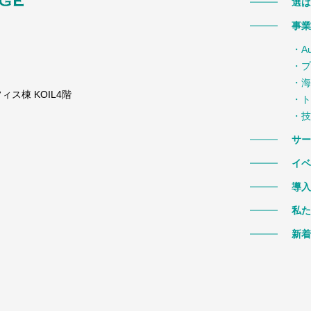
選ば
事業
・A
・プ
・海
ス棟 KOIL4階
・ト
・技
サー
イベ
導入
私た
新着