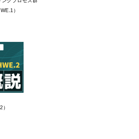
リングプロセス群
WE.1）
2）