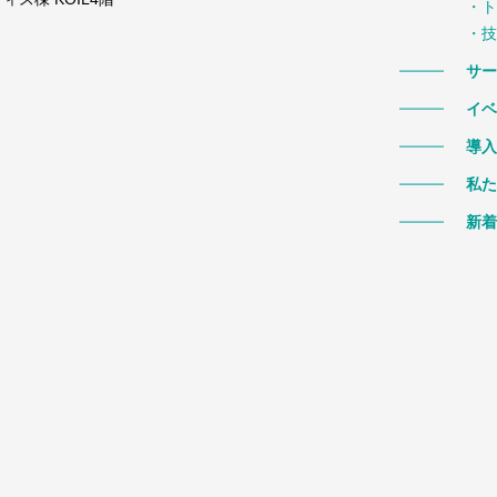
・ト
・技
サー
イベ
導入
私た
新着