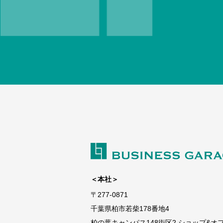
＜本社＞
〒277-0871
千葉県柏市若柴178番地4
柏の葉キャンパス148街区2 ショップ&オフィ