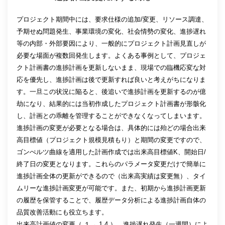
プロジェクト期間中には、要求仕様の追加/変更、リソース調達、
予期せぬ問題発生、事業環境の変化、社会情勢の変化、進捗遅れ
等の内部・外部要因により、一般的にプロジェクト計画見直しが
必要な場面が複数回発生します。よくある事例として、プロジェ
クト計画書の進捗計画を更新しないまま、現場での臨機応変な対
応を優先し、進捗計画は後で更新すれば良いと考えがちになりま
す。一旦この状況に陥ると、後追いで進捗計画を更新するのが億
劫になり、結果的には当初作成したプロジェクト計画書が形骸化
し、計画との乖離を管理することができなくなってしまいます。
進捗計画の変更が必要となる場合は、具体的には殆どの場合出来
高目標値（プロジェクト規模見積もり）と期間の変更ですので、
ゴンぺルツ曲線を適用した計画作成では出来高目標値K、開始日/
終了日の変更となります。これらのパラメータ変更だけで簡単に
進捗計画全体の更新ができるので（出来高実績は変更無）、タイ
ムリーな進捗計画変更が可能です。また、初期から進捗計画更新
の履歴を保管することで、履歴データ分析による進捗計画自体の
品質改善活動にも役立ちます。
出来高計画値の変更（ １→ 1.4 ）、進捗遅れ発生（一週間）によ