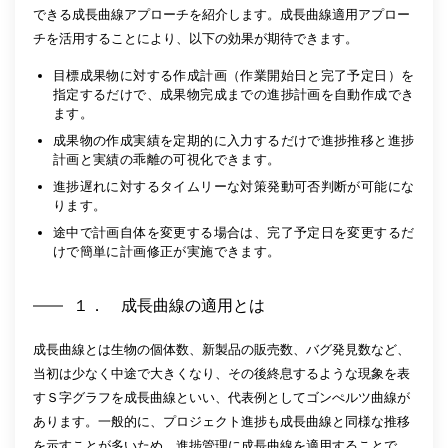
できる成長曲線アプローチを紹介します。成長曲線適用アプロー
チを活用することにより、以下の効果が期待できます。
目標成果物に対する作成計画（作業開始日と完了予定日）を
指定するだけで、成果物完成までの進捗計画を自動作成でき
ます。
成果物の作成実績を定期的に入力するだけで進捗推移と進捗
計画と実績の乖離の可視化できます。
進捗遅れに対するタイムリーな対策発動可否判断が可能にな
ります。
途中で計画自体を変更する場合は、完了予定日を変更するだ
けで簡単に計画修正が実施できます。
１． 成長曲線の適用とは
成長曲線とは生物の個体数、新製品の販売数、バグ発見数など、
当初は少なく中途で大きくなり、その後終息するような現象を表
すＳ字グラフを成長曲線といい、代表例としてゴンぺルツ曲線が
あります。一般的に、プロジェクト進捗も成長曲線と同様な推移
を示すことが多いため、進捗管理に成長曲線を適用することで、