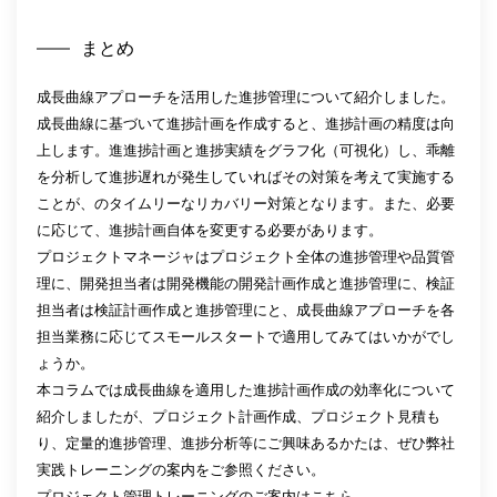
まとめ
成長曲線アプローチを活用した進捗管理について紹介しました。
成長曲線に基づいて進捗計画を作成すると、進捗計画の精度は向
上します。進進捗計画と進捗実績をグラフ化（可視化）し、乖離
を分析して進捗遅れが発生していればその対策を考えて実施する
ことが、のタイムリーなリカバリー対策となります。また、必要
に応じて、進捗計画自体を変更する必要があります。
プロジェクトマネージャはプロジェクト全体の進捗管理や品質管
理に、開発担当者は開発機能の開発計画作成と進捗管理に、検証
担当者は検証計画作成と進捗管理にと、成長曲線アプローチを各
担当業務に応じてスモールスタートで適用してみてはいかがでし
ょうか。
本コラムでは成長曲線を適用した進捗計画作成の効率化について
紹介しましたが、プロジェクト計画作成、プロジェクト見積も
り、定量的進捗管理、進捗分析等にご興味あるかたは、ぜひ弊社
実践トレーニングの案内をご参照ください。
プロジェクト管理トレーニングのご案内はこちら →