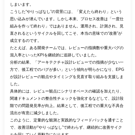
しまいます。
こうした“やりっぱなし”の背景には、「変えたら終わり」という
思い込みが潜んでいます。しかし本来、プロセス改善は「一度仕
組みを作って終わり」ではありません。運用され、計測され、見
直されるというサイクルを回してこそ、本当の意味での“改善”が
成立するのです。
たとえば、ある開発チームでは、レビューの指摘数や重大バグの
混入率といったKPIを継続的に追跡していました。
分析の結果、「アーキテクチャ設計レビューでの指摘が少ない一
方で、後工程でのバグが多い」という傾向が明らかになり、EPG
が設計レビューの観点やタイミングを見直す取り組みを支援しま
した。
具体的には、レビュー観点にシナリオベースの確認を加えたり、
関連ドキュメントの整合性チェックを強化するなどして、設計段
階での問題発見率が向上。結果として、後工程での重大な不具合
流出が有意に減少しました。
このように、定量的な観測と実践的なフィードバックを通すこと
で、改善活動が“やりっぱなし”で終わらず、継続的に改善サイク
ルを回していく原動力になります。