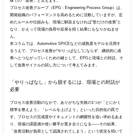
味での「改善」と言えます。
プロセス改善グループ（EPG：Engineering Process Group）は、
開発組織のパフォーマンスを高めるために活動していますが、定
めたルールや仕組みも、現場に馴染まなければ“形だけの改善”と
なり、かえって現場の負荷や反発を招く結果にもなりかねませ
ん。
本コラムでは、Automotive SPICEなどの成熟度モデルを活用す
るうえで、プロセス改善が“やりっぱなし”にならず、継続的に成
果へとつながっていくための鍵として、EPGと現場との対話、そ
して改善サイクルの回し方について考えてみます。
「やりっぱなし」から脱するには、現場との対話が
必要
プロセス改善活動のなかで、ありがちな失敗の1つが「とにかく
標準を整えよう」「レベルを上げよう」といった目的化の罠で
す。プロセスの完成度やドキュメントの網羅性を追い求めるあま
り、現場の課題感や使い勝手が置き去りになる――その結果、
「改善活動が負荷として認識されてしまう」という状況を招いて