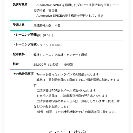
受講対象者
・Automotive SPICEを活用したプロセス改善活動を実施してい
る技術者、管理者
・Automotive SPICEの基本構造を理解されている方
受講人数
最低開催人数：４名
トレーニング時間
3時間（0.5日）
トレーニング形式
オンライン（Teams）
配布資料
弊社トレーニング教材・アンケート用紙
料金
25,000円（１名様） ※税別
その他特記事項
・Teamsを使ったオンラインでの開催となります
・教材は、原則開催日の５日前までにご指定場所に郵送いたしま
す
・ご請求書はPDF版をメールで送付いたします
・お支払い期日は、ご請求書発行日の翌月末となります
・ご請求書発行後のキャンセルは、お断りしています（代理出席
などの手配をお願いします）
・ 録音、録画、またお申込者以外の方の聴講は固く禁じます。