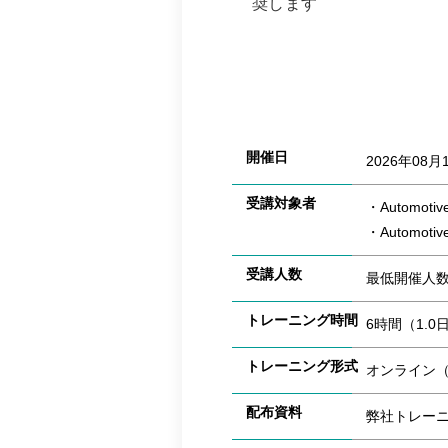
奨します
開催日
2026年08月
受講対象者
・Automo
・Automo
受講人数
最低開催人
トレーニング時間
6時間（1.0
トレーニング形式
オンライン（T
配布資料
弊社トレー