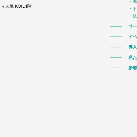
・海
ス棟 KOIL4階
・ト
・技
サー
イベ
導入
私た
新着