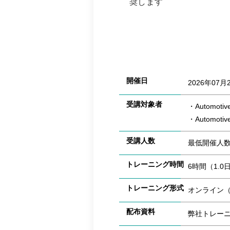
奨します
開催日
2026年07月
受講対象者
・Automo
・Automo
受講人数
最低開催人
トレーニング時間
6時間（1.0
トレーニング形式
オンライン（T
配布資料
弊社トレー