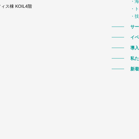
・海
ス棟 KOIL4階
・ト
・技
サー
イベ
導入
私た
新着