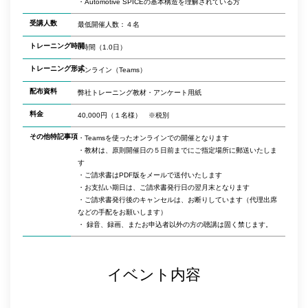
・Automotive SPICEの基本構造を理解されている方
受講人数
最低開催人数：４名
トレーニング時間
6時間（1.0日）
トレーニング形式
オンライン（Teams）
配布資料
弊社トレーニング教材・アンケート用紙
料金
40,000円（１名様） ※税別
その他特記事項
・Teamsを使ったオンラインでの開催となります
・教材は、原則開催日の５日前までにご指定場所に郵送いたしま
す
・ご請求書はPDF版をメールで送付いたします
・お支払い期日は、ご請求書発行日の翌月末となります
・ご請求書発行後のキャンセルは、お断りしています（代理出席
などの手配をお願いします）
・ 録音、録画、またお申込者以外の方の聴講は固く禁じます。
イベント内容