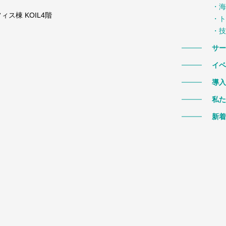
・海
ス棟 KOIL4階
・ト
・技
サー
イベ
導入
私た
新着