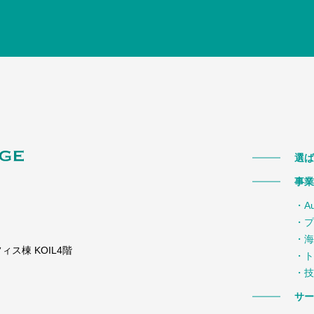
選ば
事業
・A
・プ
・海
ス棟 KOIL4階
・ト
・技
サー