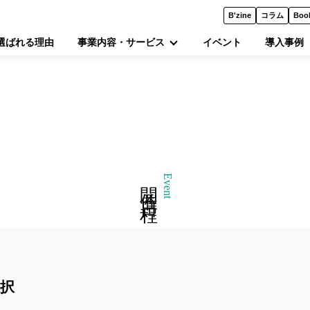
B'zine
コラム
Boo
選ばれる理由
事業内容・サービス
イベント
導入事例
開催日程
Event
択